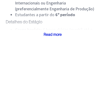
Internacionais ou Engenharia
(preferencialmente Engenharia de Produção)
Estudantes a partir do
6º período
Detalhes do Estágio
Carga horária:
6 horas diárias (manhã até a
Read more
tarde)
Modalidade:
Blueflex (2 dias presenciais na
base)
Principais Atividades
Suporte administrativo aos coordenadores
Emissão de requisições de compras
Desenvolvimento e atualização de controles de
aquisições
Realização de follow-up com diferentes áreas
Requisitos e Competências
Boa comunicação interpessoal