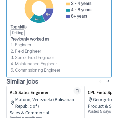
Participar en el análisis de riesgos del trabajo y
2 - 4 years
en programas de mejora continua
4 - 8 years
Desarrollar contactos con clientes para
8+
8+ years
4-8
promover los productos y servicios de la
Top skills
compañía
Drilling
Asegurar el cumplimiento de estándares de la
Previously worked as
compañía y regulatorios (autoevaluaciones e
1. Engineer
inspecciones en sitio de pozo)
2. Field Engineer
¿Cómo aplicar?
3. Senior Field Engineer
4. Maintenance Engineer
Postúlate a la vacante
"ALS Field Specialist"
5. Commissioning Engineer
Completa el formulario y adjunta tu CV
actualizado
Similar jobs
🔹 Todos los procesos de reclutamiento en SLB son
ALS Sales Engineer
CPL Field Speci
completamente gratuitos.
Maturin, Venezuela (Bolivarian
Georgetown
¡Los estamos esperando! 🙌
Republic of)
Product & Servi
.
Posted 5 days ago
Sales & Commercial