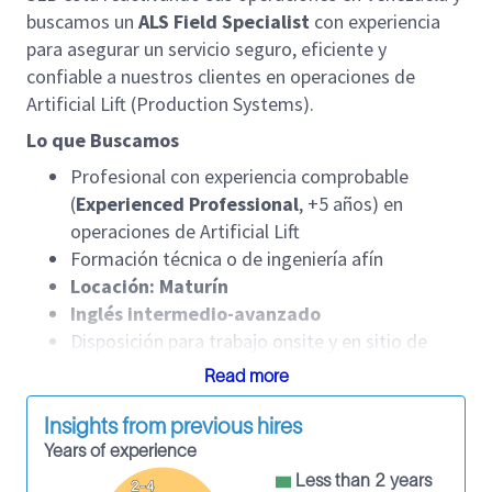
buscamos un
ALS Field Specialist
con experiencia
para asegurar un servicio seguro, eficiente y
confiable a nuestros clientes en operaciones de
Artificial Lift (Production Systems).
Lo que Buscamos
Profesional con experiencia comprobable
(
Experienced Professional
, +5 años) en
operaciones de Artificial Lift
Formación técnica o de ingeniería afín
Locación: Maturín
Inglés intermedio-avanzado
Disposición para trabajo onsite y en sitio de
pozo
Read more
Responsabilidades Principales
Insights from previous hires
Garantizar entregables precisos y a tiempo, y la
Years of experience
ejecución del servicio
Less than 2 years
2-4