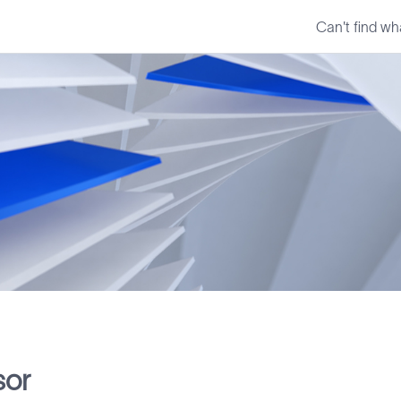
Can't find wh
sor