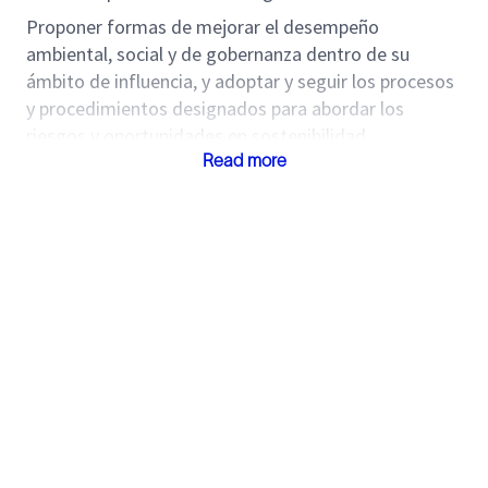
Proponer formas de mejorar el desempeño
ambiental, social y de gobernanza dentro de su
ámbito de influencia, y adoptar y seguir los procesos
y procedimientos designados para abordar los
riesgos y oportunidades en sostenibilidad.
Read more
Mantener un conocimiento profundo del entorno
operativo dentro de su ámbito de influencia y
comprender los posibles impactos de la actividad del
negocio en el medio ambiente, las comunidades y la
sociedad.
Trabajar de manera colaborativa con grupos internos
para ejecutar planes de acción en apoyo de las
estrategias de sostenibilidad acordadas.
Apoyar la cuantificación comercial de la huella
ambiental de la tecnología y trabajar con los equipos
de desarrollo tecnológico para incorporar procesos y