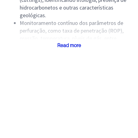
hidrocarbonetos e outras características
geológicas.
Monitoramento contínuo dos parâmetros de
perfuração, como taxa de penetração (ROP),
pressão, temperatura, níveis de gás, entre
outros.
Read more
Identificação de anomalias como kicks, perdas
de circulação, variações de pressão e outros
riscos operacionais.
Geração de relatórios técnicos, como logs
geológicos, relatórios diários e de fim de poço.
Comunicação com a equipe de perfuração e
geólogos, fornecendo informações críticas
para a tomada de decisão.
Manutenção e calibração dos equipamentos de
aquisição de dados e sensores instalados na
sonda.