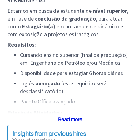
SLB Macaé - RJ
Estamos em busca de estudante de
nível superior
,
em fase de
conclusão da graduação
, para atuar
como
Estagiário(a)
em um ambiente dinâmico e
com exposição a projetos estratégicos.
Requisitos:
Cursando ensino superior (final da graduação)
em: Engenharia de Petróleo e/ou Mecânica
Disponibilidade para estagiar 6 horas diárias
Inglês
avançado
(este requisito será
desclassificatório)
Pacote Office avançado
Principais Atividades:
Read more
Suporte ao processo de faturamento financeiro
do Projeto de Integração sob o contrato Raia
Insights from previous hires