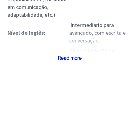
em comunicação,
adaptabilidade, etc.)
Intermediário para
Nível de Inglês:
avançado, com escrita e
conversação.
Nível Pacote Office:
Avançado, conhecimento
Read more
Nível Pacote Office:
para construção de
tabelas dinâmicas e BI é
um diferencial.
Outros Softwares
Requeridos:
Estagiário será o
responsável por suportar a
equipe de vendas nas
Descrição das
tarefas administrativas,