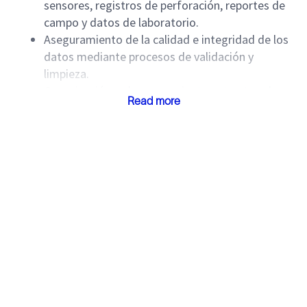
sensores, registros de perforación, reportes de
campo y datos de laboratorio.
Aseguramiento de la calidad e integridad de los
datos mediante procesos de validación y
limpieza.
Organización y almacenamiento estructurado
Read more
de datos para facilitar su acceso y análisis.
Aplicación de análisis estadísticos y modelos
para identificar tendencias y relaciones en los
datos de perforación.
Uso de herramientas de visualización para
comunicar resultados de manera clara y
efectiva.
Presentación de informes y recomendaciones
para la optimización de operaciones de
perforación.
Monitoreo continuo de parámetros de
perforación para detectar desviaciones y