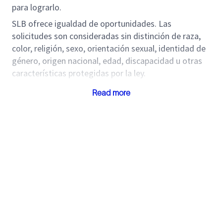
para lograrlo.
SLB ofrece igualdad de oportunidades. Las
solicitudes son consideradas sin distinción de raza,
color, religión, sexo, orientación sexual, identidad de
género, origen nacional, edad, discapacidad u otras
características protegidas por la ley.
Descripción del puesto:
Read more
¡Tenemos una oportunidad para vos! Nos
encontramos en la búsqueda de una persona para el
puesto de Especialista de Campo Direccional O MWD.
Sus principales tareas son la realización de servicios
de perforación direccional, incluyendo la planeación y
ejecución de todas las fases de un trabajo direccional
para la entrega de servicios que cumplan con las
expectativas del cliente.
Desafíos: